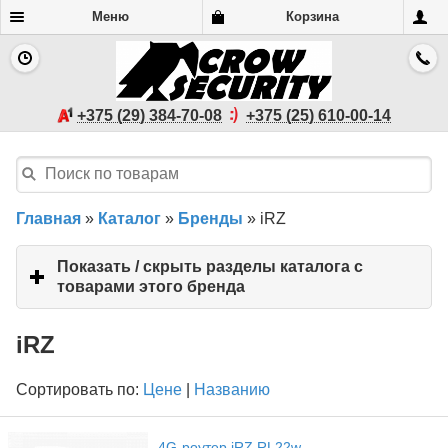
Меню
Корзина
+375 (29) 384-70-08
+375 (25) 610-00-14
Главная
»
Каталог
»
Бренды
»
iRZ
Показать / скрыть разделы каталога с
товарами этого бренда
click
to
expand
iRZ
contents
Сортировать по:
Цене
|
Названию
4G-роутер iRZ RL22w