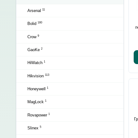
11
Arsenal
180
Bolid
п
9
Crow
2
GaoKe
1
HiWatch
113
Hikvision
1
Honeywell
1
MagLock
1
Rovapower
Г
5
Slinex