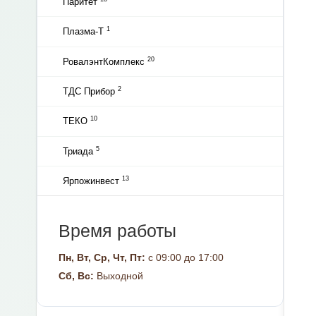
Паритет
1
Плазма-Т
20
РовалэнтКомплекс
2
ТДС Прибор
10
ТЕКО
5
Триада
13
Ярпожинвест
Время работы
Пн, Вт, Ср, Чт, Пт:
с 09:00 до 17:00
Сб, Вс:
Выходной