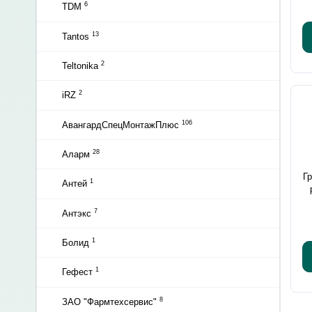
6
TDM
13
Tantos
2
Teltonika
2
iRZ
106
АвангардСпецМонтажПлюс
28
Аларм
Г
1
Антей
7
Антэкс
1
Болид
1
Гефест
8
ЗАО "Фармтехсервис"