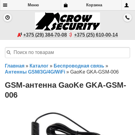
Меню
Корзина
+375 (29) 384-70-08
+375 (25) 610-00-14
Главная
»
Каталог
»
Беспроводная связь
»
Антенны GSM/3G/4G/WiFi
»
GaoKe GKA-GSM-006
GSM-антенна GaoKe GKA-GSM-
006