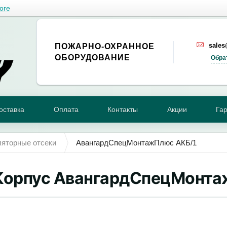
оге
sale
ПОЖАРНО-ОХРАННОЕ
ОБОРУДОВАНИЕ
Обра
оставка
Оплата
Контакты
Акции
Га
яторные отсеки
АвангардСпецМонтажПлюс АКБ/1
Корпус АвангардСпецМонта