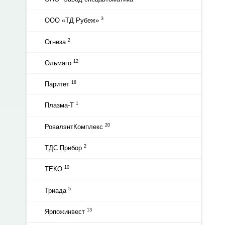
3
ООО «ТД Рубеж»
2
Огнеза
12
Ольмаго
18
Паритет
1
Плазма-Т
20
РовалэнтКомплекс
2
ТДС Прибор
10
ТЕКО
5
Триада
13
Ярпожинвест