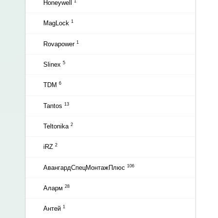
1
Honeywell
1
MagLock
1
Rovapower
5
Slinex
6
TDM
13
Tantos
2
Teltonika
2
iRZ
106
АвангардСпецМонтажПлюс
28
Аларм
1
Антей