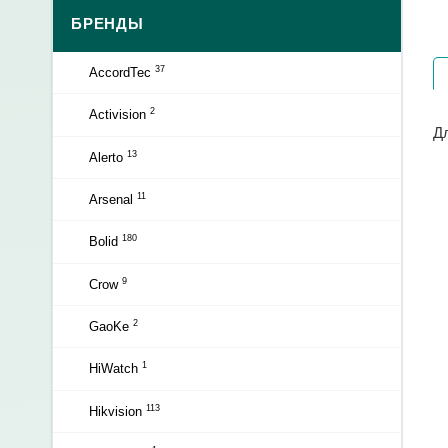
БРЕНДЫ
37
AccordTec
2
Activision
Д
13
Alerto
11
Arsenal
180
Bolid
9
Crow
2
GaoKe
1
HiWatch
113
Hikvision