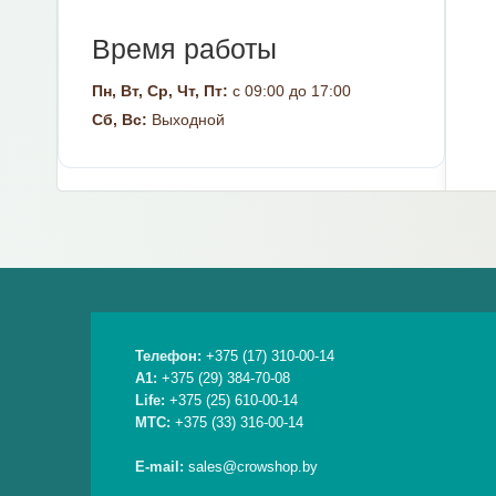
Время работы
Пн, Вт, Ср, Чт, Пт:
с 09:00 до 17:00
Сб, Вс:
Выходной
Телефон:
+375 (17) 310-00-14
A1:
+375 (29) 384-70-08
Life:
+375 (25) 610-00-14
МТС:
+375 (33) 316-00-14
E-mail:
sales@crowshop.by