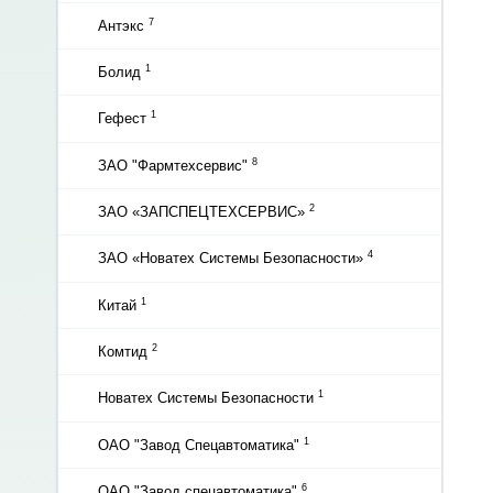
7
Антэкс
1
Болид
1
Гефест
8
ЗАО "Фармтехсервис"
2
ЗАО «ЗАПСПЕЦТЕХСЕРВИС»
4
ЗАО «Новатех Системы Безопасности»
1
Китай
2
Комтид
1
Новатех Системы Безопасности
1
ОАО "Завод Спецавтоматика"
6
ОАО "Завод спецавтоматика"