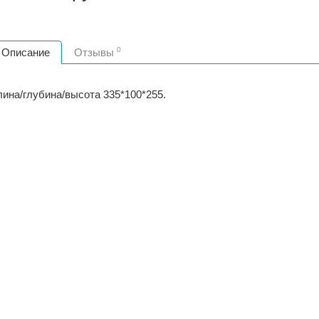
0
Описание
Отзывы
лина/глубина/высота 335*100*255.