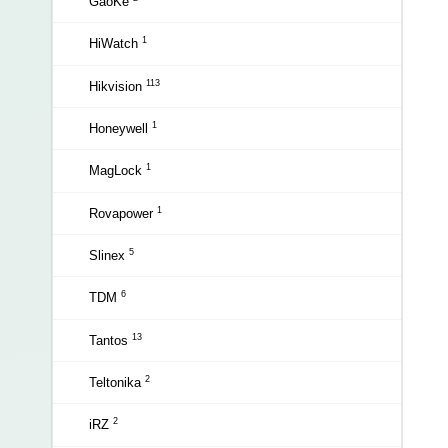
GaoKe
1
HiWatch
113
Hikvision
1
Honeywell
1
MagLock
1
Rovapower
5
Slinex
6
TDM
13
Tantos
2
Teltonika
2
iRZ