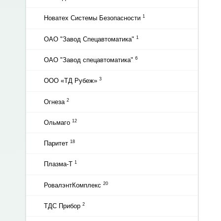
1
Новатех Системы Безопасности
1
ОАО "Завод Спецавтоматика"
6
ОАО "Завод спецавтоматика"
3
ООО «ТД Рубеж»
2
Огнеза
12
Ольмаго
18
Паритет
1
Плазма-Т
20
РовалэнтКомплекс
2
ТДС Прибор