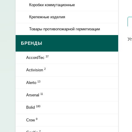
Коробки коммутационные
Крепежные изделия
Товары противопожарной герметизации
Уп
БРЕНДЫ
37
AccordTec
2
Activision
13
Alerto
11
Arsenal
180
Bolid
9
Crow
2