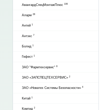
106
АвангардСпецМонтажПлюс
28
Аларм
1
Антей
7
Антэкс
1
Болид
1
Гефест
8
ЗАО "Фармтехсервис"
2
ЗАО «ЗАПСПЕЦТЕХСЕРВИС»
4
ЗАО «Новатех Системы Безопасности»
1
Китай
2
Комтид