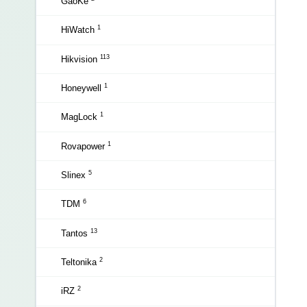
GaoKe
1
HiWatch
113
Hikvision
1
Honeywell
1
MagLock
1
Rovapower
5
Slinex
6
TDM
13
Tantos
2
Teltonika
2
iRZ