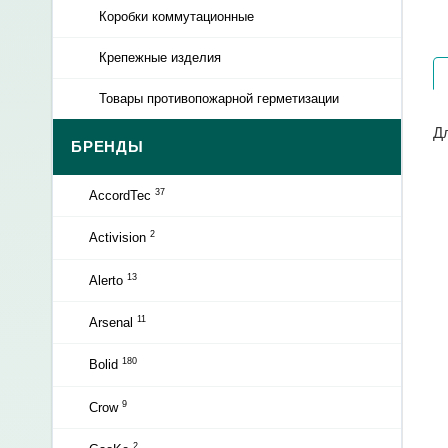
Коробки коммутационные
Крепежные изделия
Товары противопожарной герметизации
Д
БРЕНДЫ
37
AccordTec
2
Activision
13
Alerto
11
Arsenal
180
Bolid
9
Crow
2