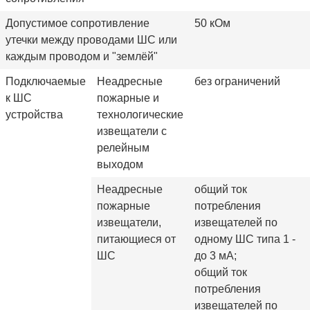
Допустимое сопротивление
50 кОм
утечки между проводами ШС или
каждым проводом и "землёй"
Подключаемые
Неадресные
без ограничений
к ШС
пожарные и
устройства
технологические
извещатели с
релейным
выходом
Неадресные
общий ток
пожарные
потребления
извещатели,
извещателей по
питающиеся от
одному ШС типа 1 -
ШС
до 3 мА;
общий ток
потребления
извещателей по