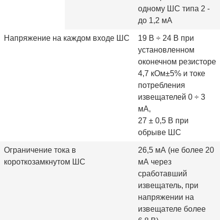
одному ШС типа 2 -
до 1,2 мА
Напряжение на каждом входе ШС
19 В ÷ 24 В при
установленном
оконечном резисторе
4,7 кОм±5% и токе
потребления
извещателей 0 ÷ 3
мА,
27 ± 0,5 В при
обрыве ШС
Ограничение тока в
26,5 мА (не более 20
короткозамкнутом ШС
мА через
сработавший
извещатель, при
напряжении на
извещателе более