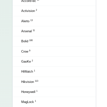
37
AccordTec
2
Activision
13
Alerto
11
Arsenal
180
Bolid
9
Crow
2
GaoKe
1
HiWatch
113
Hikvision
1
Honeywell
1
MagLock