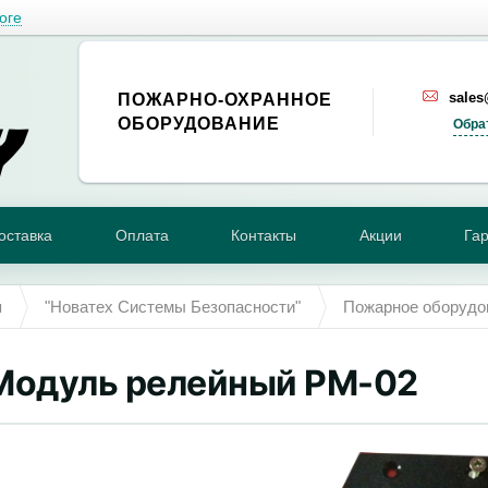
оге
sale
ПОЖАРНО-ОХРАННОЕ
ОБОРУДОВАНИЕ
Обра
оставка
Оплата
Контакты
Акции
Га
я
"Новатех Системы Безопасности"
Пожарное оборудо
Модуль релейный РМ-02