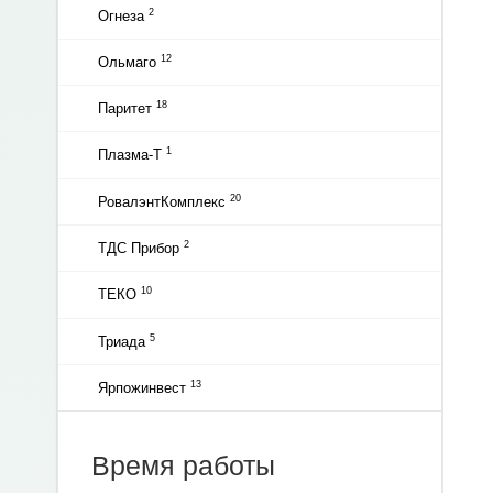
2
Огнеза
12
Ольмаго
18
Паритет
1
Плазма-Т
20
РовалэнтКомплекс
2
ТДС Прибор
10
ТЕКО
5
Триада
13
Ярпожинвест
Время работы