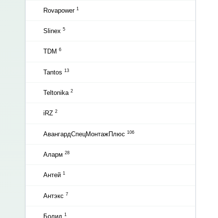
1
Rovapower
5
Slinex
6
TDM
13
Tantos
2
Teltonika
2
iRZ
106
АвангардСпецМонтажПлюс
28
Аларм
1
Антей
7
Антэкс
1
Болид