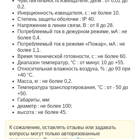
Чувствительность извещателя, дБ/м : от 0,02 до
0,2.
Инерционность извещателя, с : не более 10.
Степень защиты оболочки : IP 40.
Напряжение в линии связи, В : от 8 до 28.
Потребляемый ток в дежурном режиме, мА : не
более 0,4.
Потребляемый ток в режиме «Пожар», мА : не
более 1,1.
Время технической готовности, с : не более 60.
Диапазон температур, °С : от минус 10 до +55.
Относительная влажность воздуха, % : до 93 при
+40 °С.
Масса, кг : не более 0,2.
Температура транспортирования, °С : от - 50 до
+50.
Габариты, мм:
диаметр : не более 100;
высота : не более 45.
К сожалению, оставлять отзывы или задавать
вопросы могут только авторизованные