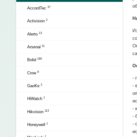
о
37
AccordTec
Н
2
Activision
И
13
Alerto
с
О
11
Arsenal
с
180
Bolid
О
9
Crow
-
-
2
GaoKe
о
1
HiWatch
и
- 
113
Hikvision
- 
-
1
Honeywell
и
1