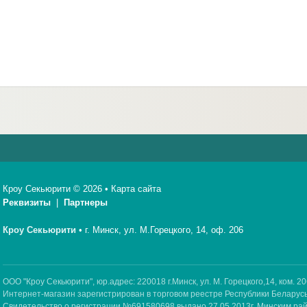
Кроу Секьюрити © 2026 •
Карта сайта
Реквизиты
|
Партнеры
Кроу Секьюрити
•
г. Минск, ул. М.Горецкого, 14, оф. 206
ООО "Кроу Секьюрити", юр.адрес: 220018 г.Минск, ул. М. Горецкого,14, ком. 20
Интернет-магазин зарегистрирован в торговом реестре Республики Беларусь
Свидетельство о регистрации №691580698 выдано 27.05.2013г. Минским р