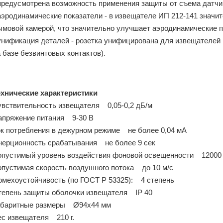
 предусмотрена возможность применения защиты от съема датчи
 аэродинамические показатели - в извещателе ИП 212-141 знач
ымовой камерой, что значительно улучшает аэродинамические 
 унификация деталей - розетка унифицирована для извещателей 
 базе безвинтовых контактов).
ехнические характеристики
увствительность извещателя 0,05-0,2 дБ/м
апряжение питания 9-30 В
ок потребления в дежурном режиме не более 0,04 мА
нерционность срабатывания не более 9 сек
опустимый уровень воздействия фоновой освещенности 12000
опустимая скорость воздушного потока до 10 м/с
омехоустойчивость (по ГОСТ Р 53325): 4 степень
тепень защиты оболочки извещателя IP 40
абаритные размеры Ø94х44 мм
ес извещателя 210 г.