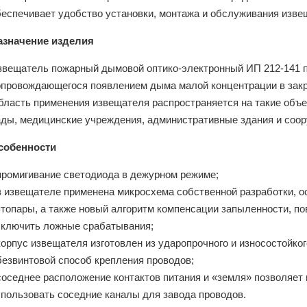
беспечивает удобство установки, монтажа и обслуживания изве
азначение изделия
звещатель пожарный дымовой оптико-электронный ИП 212-141 п
опровождающегося появлением дыма малой концентрации в зак
бласть применения извещателя распространяется на такие объе
ады, медицинские учреждения, административные здания и соору
собенности
 промигивание светодиода в дежурном режиме;
 в извещателе применена микросхема собственной разработки,
птопары, а также новый алгоритм компенсации запыленности,
сключить ложные срабатывания;
корпус извещателя изготовлен из ударопрочного и износостойко
безвинтовой способ крепления проводов;
 соседнее расположение контактов питания и «земля» позволяе
спользовать соседние каналы для завода проводов.