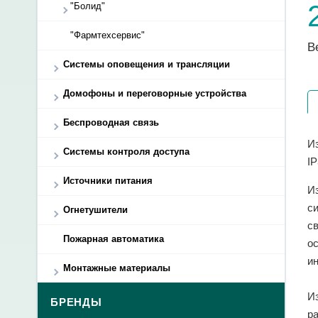
"Болид"
"Фармтехсервис"
В
Системы оповещения и трансляции
Домофоны и переговорные устройства
Беспроводная связь
Из
Системы контроля доступа
IP
Источники питания
И
с
Огнетушители
с
Пожарная автоматика
о
и
Монтажные материалы
И
БРЕНДЫ
р