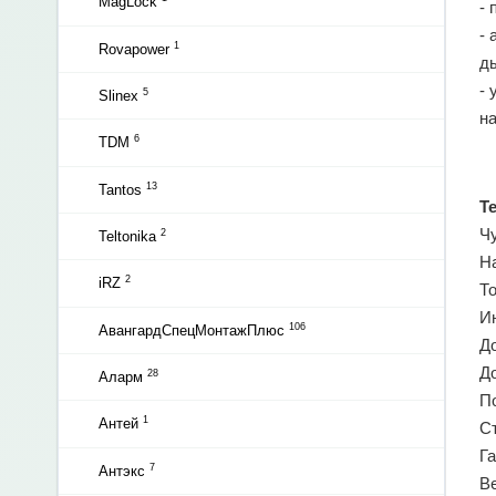
MagLock
-
-
1
Rovapower
д
-
5
Slinex
на
6
TDM
13
Tantos
Т
Ч
2
Teltonika
Н
2
iRZ
Т
И
106
АвангардСпецМонтажПлюс
Д
Д
28
Аларм
П
1
Антей
С
Г
7
Антэкс
В