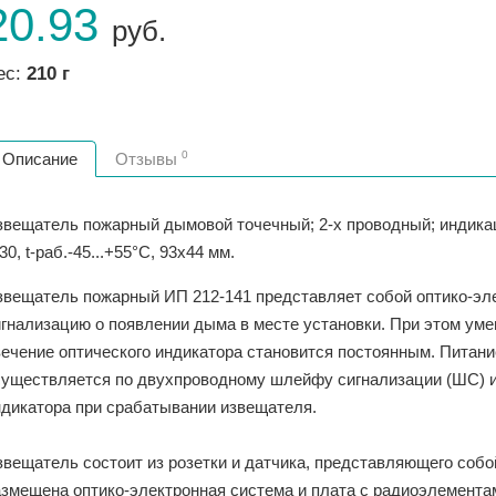
20.93
руб.
ес:
210 г
0
Описание
Отзывы
вещатель пожарный дымовой точечный; 2-х проводный; индикаци
30, t-раб.-45...+55°С, 93х44 мм.
звещатель пожарный ИП 212-141 представляет собой оптико-эл
игнализацию о появлении дыма в месте установки. При этом ум
вечение оптического индикатора становится постоянным. Питан
существляется по двухпроводному шлейфу сигнализации (ШС) и
ндикатора при срабатывании извещателя.
звещатель состоит из розетки и датчика, представляющего собо
азмещена оптико-электронная система и плата с радиоэлемента