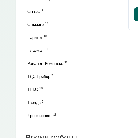
2
Огнеза
12
Ольмаго
18
Паритет
1
Плазма-Т
20
РовалэнтКомплекс
2
ТДС Прибор
10
ТЕКО
5
Триада
13
Ярпожинвест
Время работы