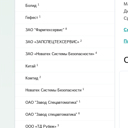
М
1
Болид
Д
1
Гефест
С
С
8
ЗАО "Фармтехсервис"
П
2
ЗАО «ЗАПСПЕЦТЕХСЕРВИС»
4
ЗАО «Новатех Системы Безопасности»
1
Китай
2
Комтид
1
Новатех Системы Безопасности
1
ОАО "Завод Спецавтоматика"
6
ОАО "Завод спецавтоматика"
3
ООО «ТД Рубеж»