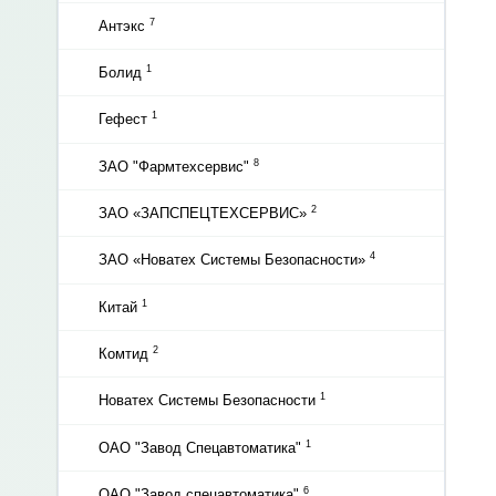
7
Антэкс
1
Болид
1
Гефест
8
ЗАО "Фармтехсервис"
2
ЗАО «ЗАПСПЕЦТЕХСЕРВИС»
4
ЗАО «Новатех Системы Безопасности»
1
Китай
2
Комтид
1
Новатех Системы Безопасности
1
ОАО "Завод Спецавтоматика"
6
ОАО "Завод спецавтоматика"