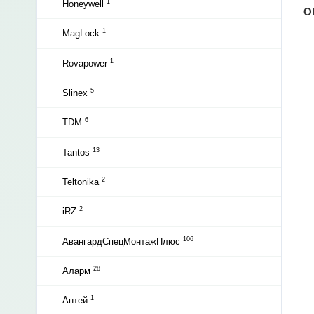
1
Honeywell
О
1
MagLock
1
Rovapower
5
Slinex
6
TDM
13
Tantos
2
Teltonika
2
iRZ
106
АвангардСпецМонтажПлюс
28
Аларм
1
Антей