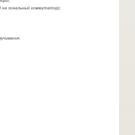
ации;
0 на зональный коммутатор);
вучивания.