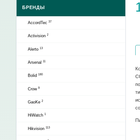
БРЕНДЫ
37
AccordTec
2
Activision
13
Alerto
11
Arsenal
К
180
Bolid
С
по
9
Crow
т
ис
2
GaoKe
с
1
HiWatch
П
113
Hikvision