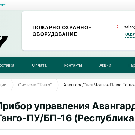
оге
sale
ПОЖАРНО-ОХРАННОЕ
ОБОРУДОВАНИЕ
Обра
оставка
Оплата
Контакты
Акции
Га
ции
Система "Танго"
АвангардСпецМонтажПлюс Танго
Прибор управления Аванга
Танго-ПУ/БП-16 (Республика