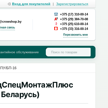
Вход для покупателей
|
Зарегистрироваться
+375 (17) 310-00-14
+375 (29) 384-70-08
s@crowshop.by
+375 (25) 610-00-14
тная связь
+375 (33) 316-00-14
Перезвонить мне
рантийное обслуживание
-ПУ/БП-16
рдСпецМонтажПлюс
 Беларусь)