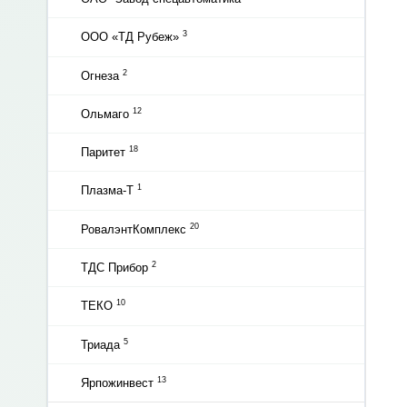
3
ООО «ТД Рубеж»
2
Огнеза
12
Ольмаго
18
Паритет
1
Плазма-Т
20
РовалэнтКомплекс
2
ТДС Прибор
10
ТЕКО
5
Триада
13
Ярпожинвест