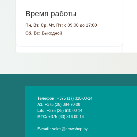
Время работы
Пн, Вт, Ср, Чт, Пт:
с 09:00 до 17:00
Сб, Вс:
Выходной
Телефон:
+375 (17) 310-00-14
A1:
+375 (29) 384-70-08
Life:
+375 (25) 610-00-14
МТС:
+375 (33) 316-00-14
E-mail:
sales@crowshop.by