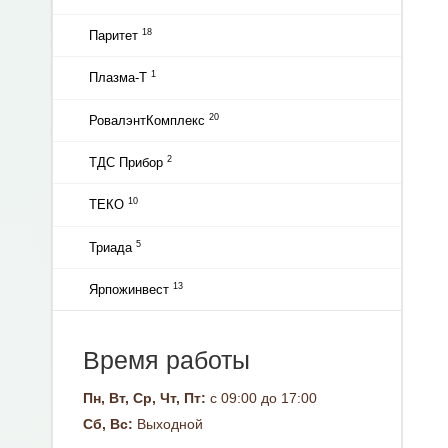
18
Паритет
1
Плазма-Т
20
РовалэнтКомплекс
2
ТДС Прибор
10
ТЕКО
5
Триада
13
Ярпожинвест
Время работы
Пн, Вт, Ср, Чт, Пт:
с 09:00 до 17:00
Сб, Вс:
Выходной