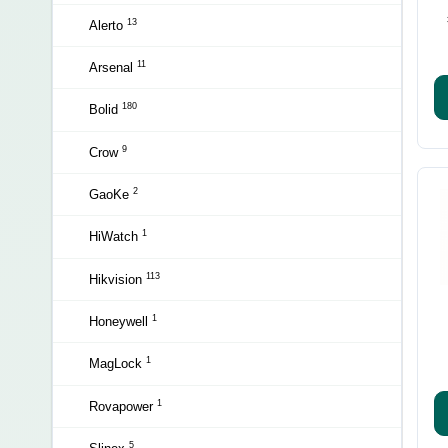
13
Alerto
11
Arsenal
180
Bolid
9
Crow
2
GaoKe
1
HiWatch
113
Hikvision
1
Honeywell
1
MagLock
1
Rovapower
5