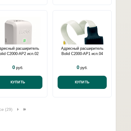
дресный расширитель
Адресный расширитель
olid С2000-АР2 исп.02
Bolid С2000-АР1 исп.04
0
0
руб.
руб.
КУПИТЬ
КУПИТЬ
се (29)