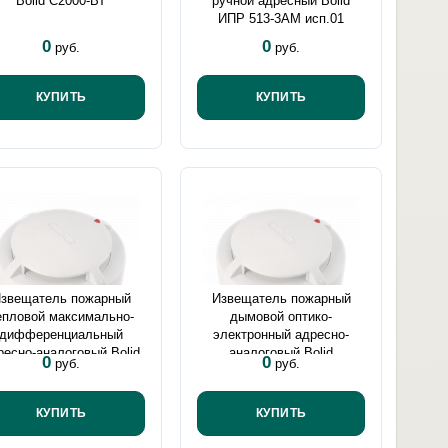
Bolid С2000-ВТ
ручной адресный Bolid
ИПР 513-3АМ исп.01
0
0
руб.
руб.
КУПИТЬ
КУПИТЬ
звещатель пожарный
Извещатель пожарный
епловой максимально-
дымовой оптико-
дифференциальный
электронный адресно-
ресно-аналоговый Bolid
аналоговый Bolid
0
0
руб.
руб.
С2000-ИП-03
ДИП-34А-04
КУПИТЬ
КУПИТЬ