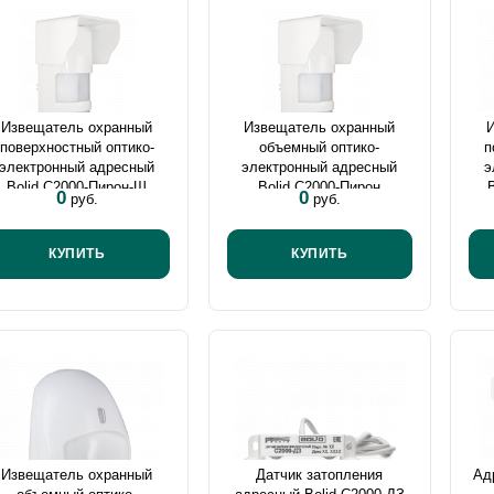
Извещатель охранный
Извещатель охранный
поверхностный оптико-
объемный оптико-
п
электронный адресный
электронный адресный
э
Bolid С2000-Пирон-Ш
Bolid С2000-Пирон
0
0
руб.
руб.
КУПИТЬ
КУПИТЬ
Извещатель охранный
Датчик затопления
Ад