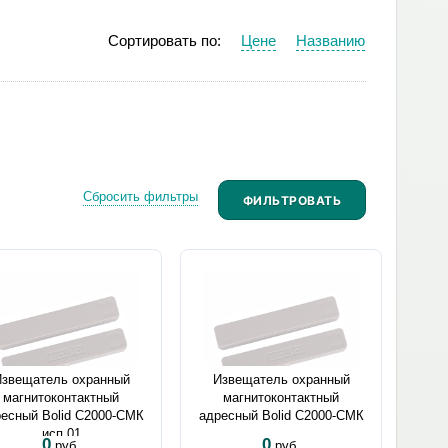
Сортировать по:
Цене
Названию
Сбросить фильтры
Извещатель охранный
Извещатель охранный
магнитоконтактный
магнитоконтактный
есный Bolid C2000-СМК
адресный Bolid C2000-СМК
исп.01
0
0
руб.
руб.