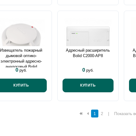
Извещатель пожарный
Адресный расширитель
А
дымовой оптико-
Bolid С2000-АР8
B
электронный адресно-
аналоговый Bolid
0
0
руб.
руб.
ДИП-34А-03
КУПИТЬ
КУПИТЬ
1
2
|
Показать в