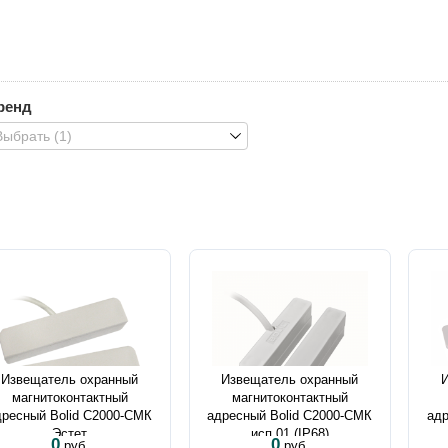
ренд
Выбрать (1)
Извещатель охранный
Извещатель охранный
магнитоконтактный
магнитоконтактный
дресный Bolid C2000-СМК
адресный Bolid C2000-СМК
адр
Эстет
исп.01 (IP68)
0
0
руб.
руб.