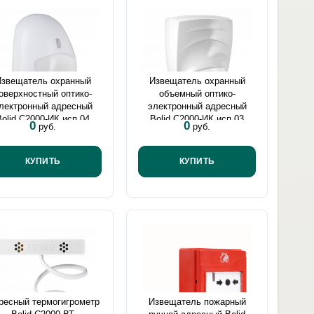
Извещатель охранный
Извещатель охранный
оверхностный оптико-
объемный оптико-
лектронный адресный
электронный адресный
Bolid С2000-ИК исп.04
Bolid С2000-ИК исп.03
0
0
руб.
руб.
КУПИТЬ
КУПИТЬ
ресный термогигрометр
Извещатель пожарный