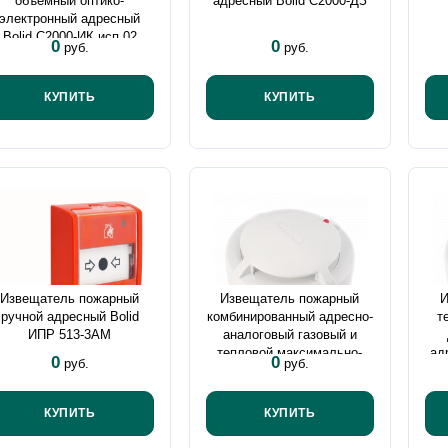
объемный оптико-
адресный Bolid С2000-ДЗ
электронный адресный
Bolid С2000-ИК исп.02
0
0
руб.
руб.
КУПИТЬ
КУПИТЬ
Извещатель пожарный
Извещатель пожарный
И
ручной адресный Bolid
комбинированный адресно-
т
ИПР 513-3АМ
аналоговый газовый и
тепловой максимально-
ад
0
0
руб.
руб.
дифференциальный Bolid
С2000-ИПГ
КУПИТЬ
КУПИТЬ