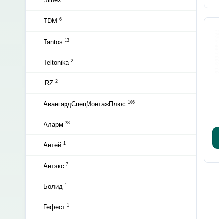
Slinex
6
TDM
13
Tantos
2
Teltonika
2
iRZ
106
АвангардСпецМонтажПлюс
28
Аларм
1
Антей
7
Антэкс
1
Болид
1
Гефест