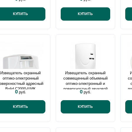
КУПИТЬ
КУПИТЬ
Извещатель охранный
Извещатель охранный
оптико-электронный
совмещенный объемный
с
оверхностный адресный
оптико-электронный и
Bolid С2000-ШИК
поверхностный звуковой
по
0
0
руб.
руб.
адресный Bolid С2000-
адр
СТИК
КУПИТЬ
КУПИТЬ