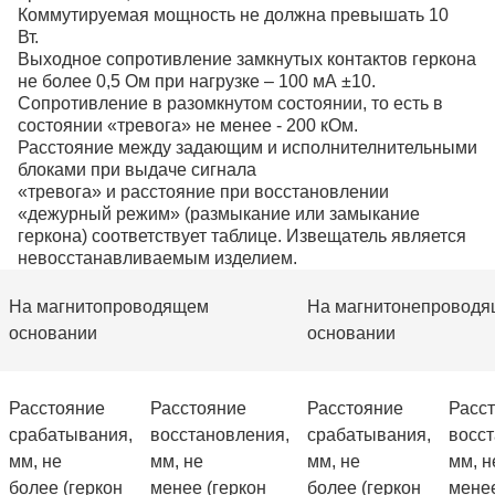
Коммутируемая мощность не должна превышать 10
Вт.
Выходное сопротивление замкнутых контактов геркона
не более 0,5 Ом при нагрузке – 100 мА ±10.
Сопротивление в разомкнутом состоянии, то есть в
состоянии «тревога» не менее - 200 кОм.
Расстояние между задающим и исполнителнительными
блоками при выдаче сигнала
«тревога» и расстояние при восстановлении
«дежурный режим» (размыкание или замыкание
геркона) соответствует таблице. Извещатель является
невосстанавливаемым изделием.
На магнитопроводящем
На магнитонепровод
основании
основании
Расстояние
Расстояние
Расстояние
Расс
срабатывания,
восстановления,
срабатывания,
восст
мм, не
мм, не
мм, не
мм, н
более
(геркон
менее
(геркон
более
(геркон
мене